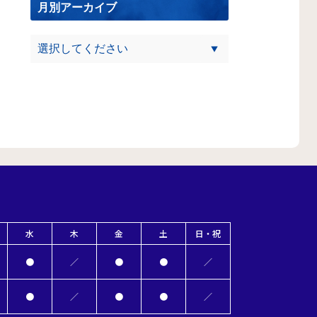
月別アーカイブ
水
木
金
土
日・祝
●
／
●
●
／
●
／
●
●
／