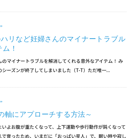
”
のハリなど妊婦さんのマイナートラブル
テム！
んのマイナートラブルを解消してくれる意外なアイテム！ み
ーズンが終了してしまいました（T-T）ただ唯一...
”
の軸にアプローチする方法～
よいよお腹が重たくなって、上下運動や歩行動作が鈍くなって
乳で育ったため、いまだに「おっぱい星人」で、眠い時や寂し