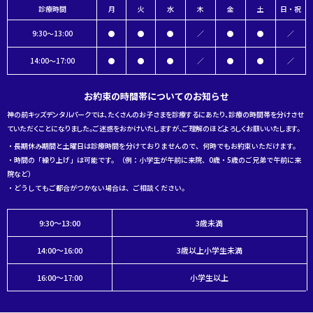
診療時間
月
火
水
木
金
土
日・祝
9:30～13:00
●
●
●
／
●
●
／
14:00～17:00
●
●
●
／
●
●
／
お約束の時間帯についてのお知らせ
神の前キッズデンタルパークでは、たくさんのお子さまを診療するにあたり、診療の時間帯を分けさせ
ていただくことになりました。ご迷惑をおかけいたしますが、ご理解のほどよろしくお願いいたします。
・長期休み期間と土曜日は診療時間を分けておりませんので、何時でもお約束いただけます。
・時間の「繰り上げ」は可能です。（例：小学生が午前に来院、0歳・5歳のご兄弟で午前に来
院など）
・どうしてもご都合がつかない場合は、ご相談ください。
9:30～13:00
3歳未満
14:00～16:00
3歳以上小学生未満
16:00～17:00
小学生以上