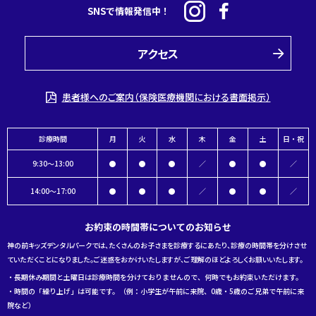
SNSで情報発信中！
アクセス
患者様へのご案内（保険医療機関における書面掲示）
診療時間
月
火
水
木
金
土
日・祝
9:30～13:00
●
●
●
／
●
●
／
14:00～17:00
●
●
●
／
●
●
／
お約束の時間帯についてのお知らせ
神の前キッズデンタルパークでは、たくさんのお子さまを診療するにあたり、診療の時間帯を分けさせ
ていただくことになりました。ご迷惑をおかけいたしますが、ご理解のほどよろしくお願いいたします。
・長期休み期間と土曜日は診療時間を分けておりませんので、何時でもお約束いただけます。
・時間の「繰り上げ」は可能です。（例：小学生が午前に来院、0歳・5歳のご兄弟で午前に来
院など）