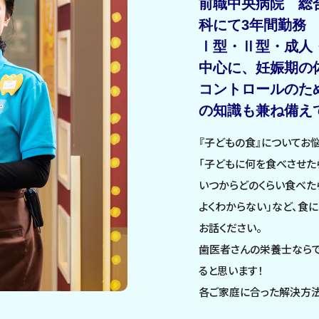
前職中央病院 総
科にて3年間勤務
Ⅰ型・Ⅱ型・成人
中心に、妊娠期の
コントロールのた
の知識も兼ね備え
『子どもの食』についてお
「子どもに何を食べさせた
いつからどのくらい食べた
よくわからない」など、食
お話ください。
歯医者さんの栄養士なら
ると思います！
各ご家庭に合った解決方法