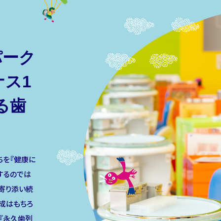
パーク
ス1
る歯
ちを『健康に
するのでは
寄り添い続
成はもちろ
『永久歯列