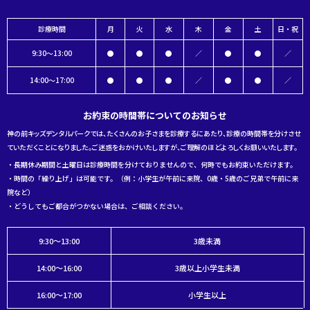
診療時間
月
火
水
木
金
土
日・祝
9:30～13:00
●
●
●
／
●
●
／
14:00～17:00
●
●
●
／
●
●
／
お約束の時間帯についてのお知らせ
神の前キッズデンタルパークでは、たくさんのお子さまを診療するにあたり、診療の時間帯を分けさせ
ていただくことになりました。ご迷惑をおかけいたしますが、ご理解のほどよろしくお願いいたします。
・長期休み期間と土曜日は診療時間を分けておりませんので、何時でもお約束いただけます。
・時間の「繰り上げ」は可能です。（例：小学生が午前に来院、0歳・5歳のご兄弟で午前に来
院など）
・どうしてもご都合がつかない場合は、ご相談ください。
9:30～13:00
3歳未満
14:00～16:00
3歳以上小学生未満
16:00～17:00
小学生以上