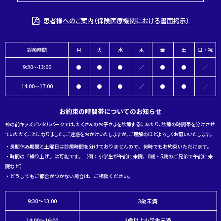
患者様へのご案内（保険医療機関における書面掲示）
診療時間
月
火
水
木
金
土
日・祝
9:30～13:00
●
●
●
／
●
●
／
14:00～17:00
●
●
●
／
●
●
／
お約束の時間帯についてのお知らせ
神の前キッズデンタルパークでは、たくさんのお子さまを診療するにあたり、診療の時間帯を分けさせ
ていただくことになりました。ご迷惑をおかけいたしますが、ご理解のほどよろしくお願いいたします。
・長期休み期間と土曜日は診療時間を分けておりませんので、何時でもお約束いただけます。
・時間の「繰り上げ」は可能です。（例：小学生が午前に来院、0歳・5歳のご兄弟で午前に来
院など）
・どうしてもご都合がつかない場合は、ご相談ください。
9:30～13:00
3歳未満
14:00～16:00
3歳以上小学生未満