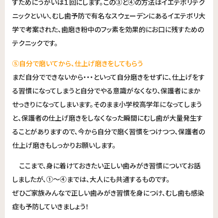
すためにうがいは１回にします。この③と④の方法はイエテボリテク
ニックといい、むし歯予防で有名なスウェーデンにあるイエテボリ大
学で考案された、歯磨き粉中のフッ素を効果的にお口に残すための
テクニックです。
⑤自分で磨いてから、仕上げ磨きをしてもらう
まだ自分でできないから・・・といって自分磨きをせずに、仕上げをす
る習慣になってしまうと自分でやる意識がなくなり、保護者にまか
せっきりになってしまいます。そのまま小学校高学年になってしまう
と、保護者の仕上げ磨きをしなくなった瞬間にむし歯が大量発生す
ることがありますので、今から自分で磨く習慣をつけつつ、保護者の
仕上げ磨きもしっかりお願いします。
ここまで、身に着けておきたい正しい歯みがき習慣についてお話
しましたが、①～④までは、大人にも共通するものです。
ぜひご家族みんなで正しい歯みがき習慣を身につけ、むし歯も感染
症も予防していきましょう！