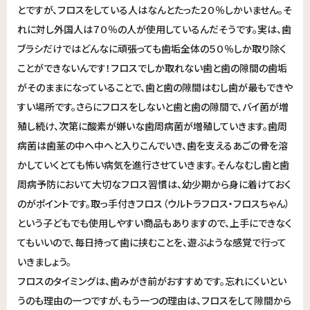
とですが、フロスをしている人はなんとたった２０％しかいません。そ
れに対し外国人は７０％の人が使用しているんだそうです。実は、歯
ブラシだけではどんなに頑張っても歯垢全体の５０％しか取り除く
ことができないんです！フロスでしか取れない歯と歯の隙間の歯垢
がそのままになっていることで、歯と歯の隙間はむし歯が最もできや
すい場所です。さらにフロスをしないと歯と歯の隙間で、バイ菌が増
殖し続け、次第に酸素が嫌いな歯周病菌が増殖していきます。歯周
病菌は歯茎の中へ中へと入りこんでいき、歯を支えるあごの骨を溶
かしていくとても怖い病気を進行させていきます。そんなむし歯と歯
周病予防において大切なフロス習慣は、幼少期から身に着けておく
のがポイントです。取っ手付きフロス（ウルトラフロス・フロスちゃん）
という子どもでも使用しやすい商品もありますので、上手にできなく
てもいいので、毎日持って歯に挟むことを、遊ぶような感覚で行って
いきましょう。
フロスのタイミングは、歯みがき前がおすすめです。忘れにくいとい
うのも理由の一つですが、もう一つの理由は、フロスをして隙間から