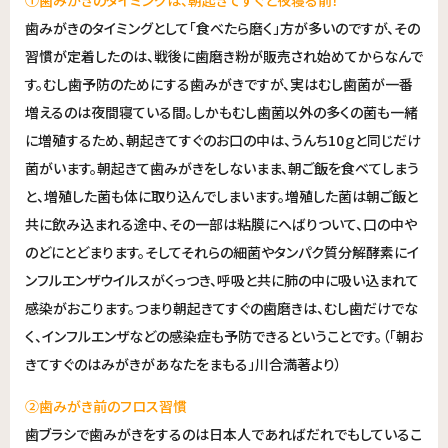
①歯みがきのタイミングは、朝起きてすぐと夜寝る前！
歯みがきのタイミングとして「食べたら磨く」方が多いのですが、その
習慣が定着したのは、戦後に歯磨き粉が販売され始めてからなんで
す。むし歯予防のためにする歯みがきですが、実はむし歯菌が一番
増えるのは夜間寝ている間。しかもむし歯菌以外の多くの菌も一緒
に増殖するため、朝起きてすぐのお口の中は、うんち10ｇと同じだけ
菌がいます。朝起きて歯みがきをしないまま、朝ご飯を食べてしまう
と、増殖した菌も体に取り込んでしまいます。増殖した菌は朝ご飯と
共に飲み込まれる途中、その一部は粘膜にへばりついて、口の中や
のどにとどまります。そしてそれらの細菌やタンパク質分解酵素にイ
ンフルエンザウイルスがくっつき、呼吸と共に肺の中に吸い込まれて
感染がおこります。つまり朝起きてすぐの歯磨きは、むし歯だけでな
く、インフルエンザなどの感染症も予防できるということです。（「朝お
きてすぐのはみがきがあなたをまもる」川合満著より）
②歯みがき前のフロス習慣
歯ブラシで歯みがきをするのは日本人であればだれでもしているこ