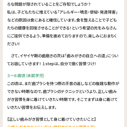
ろな問題が隠されていることをご存知でしょうか？
私は、子どもたちに増えている「アレルギー・喘息・便秘・発達障害」
などの原因は食にあると確信しています。食を整えることで子ども
たちの健康を回復させることができる！という希望の光をみなさん
にご提供できるよう、準備を進めておりますので、楽しみにおまちく
ださい！
さて、イヤイヤ期の歯磨きの次は「歯みがきの自立への道」につい
てお話していきます！ １stepは、自分で磨く習慣づけ！
３～６歳頃（未就学児）
この頃は、まだ歯ブラシを持つ際の手首の返しなどの複雑な動作が
できない時期なので、歯ブラシのテクニックというより、正しい歯み
がき習慣を身に着けていきたい時期です。そこでまずは身に着けて
いきたい習慣をお伝えします。
【正しい歯みがき習慣として身に着けていきたいこと】