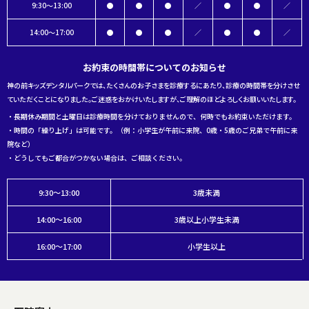
9:30～13:00
●
●
●
／
●
●
／
14:00～17:00
●
●
●
／
●
●
／
お約束の時間帯についてのお知らせ
神の前キッズデンタルパークでは、たくさんのお子さまを診療するにあたり、診療の時間帯を分けさせ
ていただくことになりました。ご迷惑をおかけいたしますが、ご理解のほどよろしくお願いいたします。
・長期休み期間と土曜日は診療時間を分けておりませんので、何時でもお約束いただけます。
・時間の「繰り上げ」は可能です。（例：小学生が午前に来院、0歳・5歳のご兄弟で午前に来
院など）
・どうしてもご都合がつかない場合は、ご相談ください。
9:30～13:00
3歳未満
14:00～16:00
3歳以上小学生未満
16:00～17:00
小学生以上