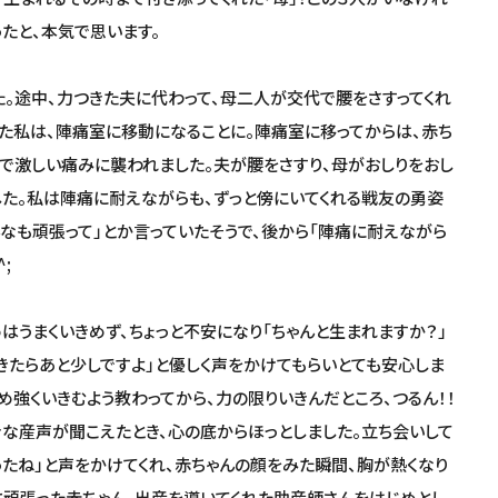
たと、本気で思います。
。途中、力つきた夫に代わって、母二人が交代で腰をさすってくれ
った私は、陣痛室に移動になることに。陣痛室に移ってからは、赤ち
まで激しい痛みに襲われました。夫が腰をさすり、母がおしりをおし
した。私は陣痛に耐えながらも、ずっと傍にいてくれる戦友の勇姿
んなも頑張って」とか言っていたそうで、後から「陣痛に耐えながら
;
うまくいきめず、ちょっと不安になり「ちゃんと生まれますか？」
きたらあと少しですよ」と優しく声をかけてもらいとても安心しま
め強くいきむよう教わってから、力の限りいきんだところ、つるん！！
きな産声が聞こえたとき、心の底からほっとしました。立ち会いして
たね」と声をかけてくれ、赤ちゃんの顔をみた瞬間、胸が熱くなり
に頑張った赤ちゃん、出産を導いてくれた助産師さんをはじめとし