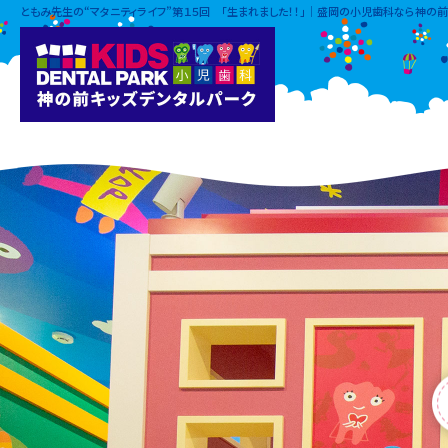
ともみ先生の“マタニティライフ”第１５回 「生まれました！！」｜盛岡の小児歯科なら神の