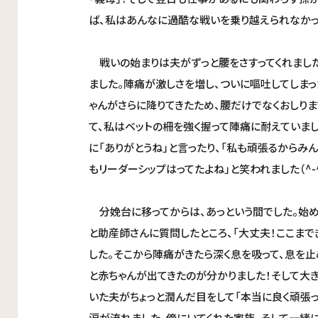
ば、私はあんなに過酷な戦いを乗り越えられなかっ
戦いの始まりは夫がずっと腰をさすってくれました
ました。陣痛が激しさを増し、ついに嘔吐してしま
ゃんがさらに降りてきたため、腰だけでなくおしり
て、私はベットの柵を強く握って陣痛に耐えていま
に「ありがとうね」と言ったり、「私も頑張るからみ
もリーダーシップはってたよね」と笑われました（^-^
分娩台に移ってからは、あっという間でした。始めは
と助産師さんに質問したところ、「大丈夫！ここまで
した。そこから陣痛がきたら深く息を吸って、息を止
と赤ちゃんが出てきたのが分かりました！そして大
いた夫がちょっと潤んだ目をして「本当に良く頑張っ
涙が流れました。傍にいてくれた家族、そして一緒